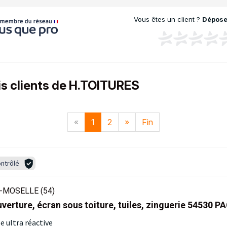
Vous êtes un client ?
Déposez
is clients de H.TOITURES
«
1
2
»
Fin
ntrôlé
-MOSELLE (54)
verture, écran sous toiture, tuiles, zinguerie 54530 
e ultra réactive