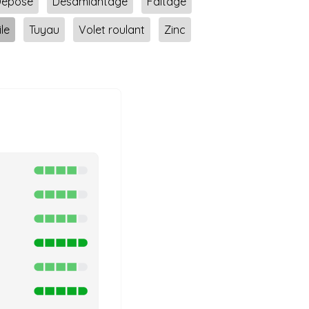
Dépose
Désamiantage
Faîtage
ile
Tuyau
Volet roulant
Zinc