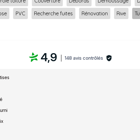
rôle toiture
Couverture
Débords
Démoussage
ose
PVC
Recherche fuites
Rénovation
Rive
Tu
4,9
148 avis contrôlés
tises
é
té
urni
ix