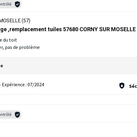
ntrôlé
MOSELLE (57)
sage ,remplacement tuiles 57680 CORNY SUR MOSELLE
 du toit
r, pas de problème
ée
-
Expérience :
07/2024
Séc
ntrôlé