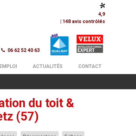
4,9
| 148 avis contrôlés
06 62 52 40 63
'EMPLOI
ACTUALITÉS
CONTACT
ation du toit &
tz (57)