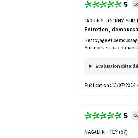
5
Co
FABIEN S. -
CORNY-SUR-
Entretien , demous
Nettoyage et demoussage
Entreprise a recommande
Evaluation détaill
Publication :
15/07/2024
5
Co
MAGALI K. -
FEY (57)