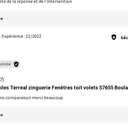
ité de la réponse et de l'intervention.
ée
-
Expérience :
11/2022
Séc
ntrôlé
7)
iles Terreal zinguerie Fenêtres toit volets 57655 Boul
 sans comparaison merci beaucoup
ée