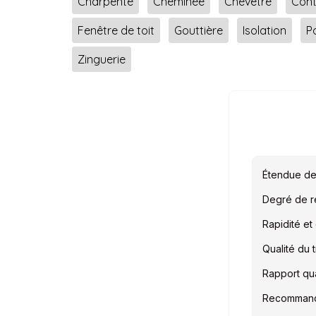
Charpente
Cheminée
Chevêtre
Cont
Fenêtre de toit
Gouttière
Isolation
P
Zinguerie
Étendue de
Degré de ré
Rapidité et 
Qualité du t
Rapport qual
Recommand