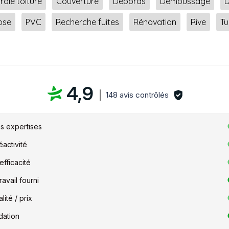
rôle toiture
Couverture
Débords
Démoussage
ose
PVC
Recherche fuites
Rénovation
Rive
Tu
4,9
148 avis contrôlés
s expertises
activité
efficacité
ravail fourni
ité / prix
ation