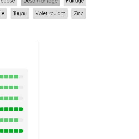
Dépose
Désamiantage
Faîtage
ile
Tuyau
Volet roulant
Zinc