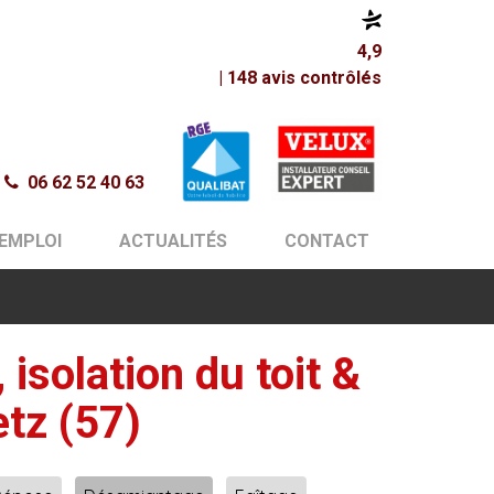
4,9
| 148 avis contrôlés
06 62 52 40 63
'EMPLOI
ACTUALITÉS
CONTACT
isolation du toit &
tz (57)